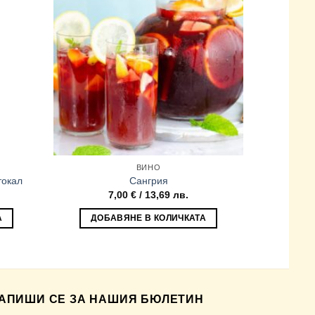
ВИНО
токал
Сангрия
Палета
7,00
€
/ 13,69 лв.
14
А
ДОБАВЯНЕ В КОЛИЧКАТА
АПИШИ СЕ ЗА НАШИЯ БЮЛЕТИН